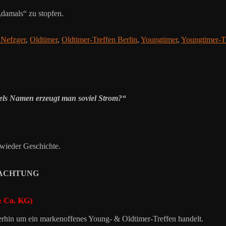
„damals“ zu stopfen.
efzger
,
Oldtimer
,
Oldtimer-Treffen Berlin
,
Youngtimer
,
Youngtimer-Tr
els Namen erzeugt man soviel Strom?“
wieder Geschichte.
NG ACHTUNG
& Co. KG)
terhin um ein markenoffenes Young- & Oldtimer-Treffen handelt.