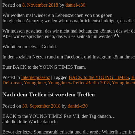
Posted on
8. November 2018
by
daniel-e30
Wir wollten mal wieder ein Lebenszeichen von uns geben.
Im gleichen Atemzug wollen wir uns natürlich entschuldigen, das die
Wir müssen gestehen, das wir nicht mal behaupten könnten das wir da
Aber wir versprechen euch, das wir es zeitnah tun werden 🙂
Wir bitten um etwas Geduld.
In den sozialen Netzen rund um Facebook und Instagram könnt ihr sch
Euer BACK to the YOUNG TIMES Team.
Posted in
Internetpräsenz
|
Tagged
BACK to the YOUNG TIMES
,
B
DeLorean
,
Youngtimer
,
Youngtimer-Treffen-Berlin 2018
,
Youngtimert
Nach dem Treffen ist vor dem Treffen
Posted on
30. September 2018
by
daniel-e30
BACK to the YOUNG TIMES Part VII, der Tag danach…
ähh die dritte Woche danach.
Bevor der letzte Sonnenstrahl erlischt und die große Winterfinsternis 