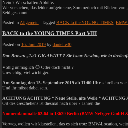
Nein ? Wir schaffen Abhilfe.
Wir versuchen, das leider aufgetretene, Sommerloch mit Bildern von 
Seid gespannt
Posted in
Allgemein
|
Tagged
BACK to the YOUNG TIMES
,
BMW N
BACK to the YOUNG TIMES Part VIII
Posted on
16. Juni 2019
by
daniel-e30
Doc Brown: „1.21 GIGAWATT ? Sir Isaac Newton, wie in dreiteuf
Völlig unmöglich 😉 Oder doch nicht ?
Unwichtig, viel wichtiger:
Am Sonntag den 15. September 2019 ab 11:00
Uhr
schreiben wie 
Und ihr müsst dabei sein.
ACHTUNG ACHTUNG *
Neue Stelle, alte Welle * ACHTU
Ort des Geschehens ist diesmal nach über 7 Jahren die
Nonnendammalle 62-64 in 13629 Berlin (BMW Nefzger GmbH 
Vorweg wollen wir klarstellen, das es sich trotz BMW-Location, wei