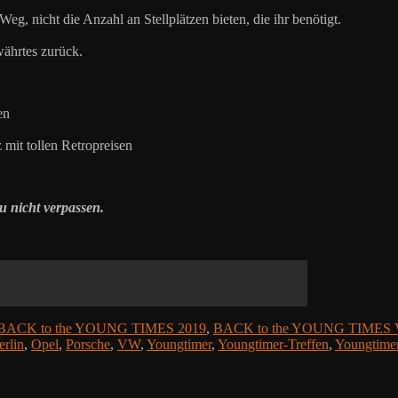
g, nicht die Anzahl an Stellplätzen bieten, die ihr benötigt.
währtes zurück.
en
mit tollen Retropreisen
u nicht verpassen.
BACK to the YOUNG TIMES 2019
,
BACK to the YOUNG TIMES V
erlin
,
Opel
,
Porsche
,
VW
,
Youngtimer
,
Youngtimer-Treffen
,
Youngtimer