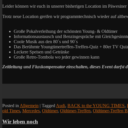
Leider können wir euch in unserer bisherigen Location im Päwesiner We
Trotz neue Location greifen wir programmtechnisch wieder auf altbe
Große Pokalverleihung der schönsten Young- & Oldtimer
Informationsaustausch und Benzingespräche mit Gleichgesinnt
Coole Musik aus den 80´s und 90´s
Das Berühmte Youngtimertreffen-Treffen-Quiz + 80er TV Quiz 
Leckere Speisen und Getränke
Große Retro-Tombola wo jeder gewinnen kann
Zeitleitung und Fluxkompensator einschalten, dieses Event darfst d
Posted in
Allgemein
|
Tagged
Audi
,
BACK to the YOUNG TIMES
,
old Times
,
Mercedes
,
Oldtimer
,
Oldtimer-Treffen
,
Oldtimer-Treffen B
Wir leben noch