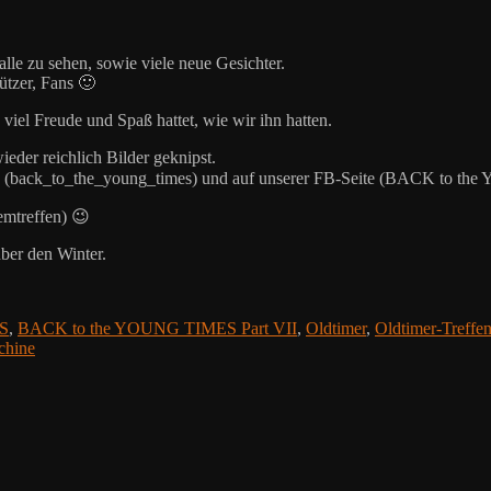
lle zu sehen, sowie viele neue Gesichter.
ützer, Fans 🙂
viel Freude und Spaß hattet, wie wir ihn hatten.
eder reichlich Bilder geknipst.
 Insta (back_to_the_young_times) und auf unserer FB-Seite (BACK to
emtreffen) 😉
ber den Winter.
S
,
BACK to the YOUNG TIMES Part VII
,
Oldtimer
,
Oldtimer-Treffe
chine