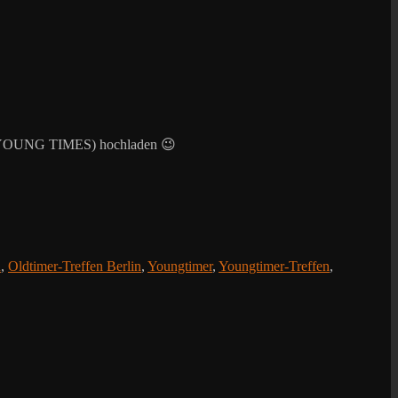
 the YOUNG TIMES) hochladen 😉
n
,
Oldtimer-Treffen Berlin
,
Youngtimer
,
Youngtimer-Treffen
,