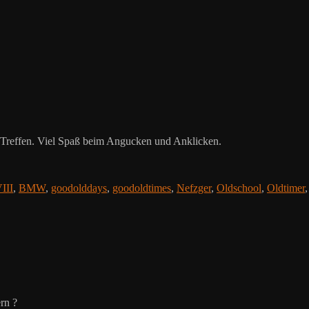
-Treffen. Viel Spaß beim Angucken und Anklicken.
III
,
BMW
,
goodolddays
,
goodoldtimes
,
Nefzger
,
Oldschool
,
Oldtimer
rn ?