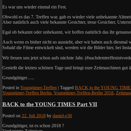
Es war uns wieder einmal ein Fest.
Obwohl es das 7. Treffen war, gab es wieder viele unbekannte Altmeta
Aber natürlich auch viele bekannte Gesichter, treue Gesichter, Unterst
Egal ob bekannt oder unbekannt, wir hoffen natürlich das ihr genauso 
Auch wenn es bisher nicht so aussieht, aber wir haben auch diesmal wi
Sobald die Filme entwickelt sind, werden wir die Bilder hier, bei
Wir freuen uns jetzt schon aufs nächste Jahr. (#nachdemtreffenistvord
Genießt die letzten schönen Tage und bringt eure Zeitmaschinen gut ü
Grundgütiger…..
Posted in
Youngtimer-Treffen
|
Tagged
BACK to the YOUNG TIME
Youngtimer-Treffen Berlin
,
Youngtimer-Treffen-Berlin 2018
,
Zeitmas
BACK to the YOUNG TIMES Part VII
Posted on
22. Juli 2018
by
daniel-e30
Grundgütiger, ist es schon 2018 ?
Verdammte Zeitreisen…