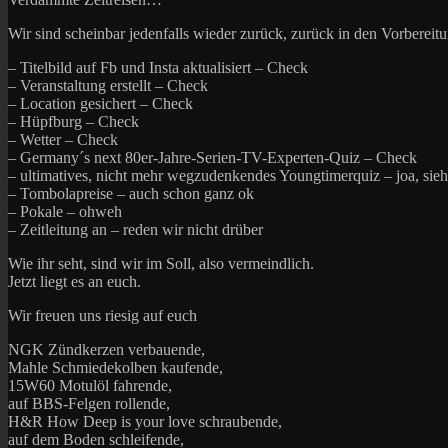
Wir sind scheinbar jedenfalls wieder zurück, zurück in den Vorbereit
– Titelbild auf Fb und Insta aktualisiert – Check
– Veranstaltung erstellt – Check
– Location gesichert – Check
– Hüpfburg – Check
– Wetter – Check
– Germany´s next 80er-Jahre-Serien-TV-Experten-Quiz – Check
– ultimatives, nicht mehr wegzudenkendes Youngtimerquiz – joa, sieht
– Tombolapreise – auch schon ganz ok
– Pokale – ohweh
– Zeitleitung an – reden wir nicht drüber
Wie ihr seht, sind wir im Soll, also vermeindlich.
Jetzt liegt es an euch.
Wir freuen uns riesig auf euch
NGK Zündkerzen verbauende,
Mahle Schmiedekolben kaufende,
15W60 Motulöl fahrende,
auf BBS-Felgen rollende,
H&R How Deep is your love schraubende,
auf dem Boden schleifende,