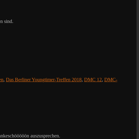
n sind.
en
,
Das Berliner Youngtimer-Treffen 2018
,
DMC 12
,
DMC-
en Dankeschööööön auszusprechen.