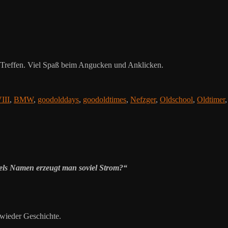
-Treffen. Viel Spaß beim Angucken und Anklicken.
III
,
BMW
,
goodolddays
,
goodoldtimes
,
Nefzger
,
Oldschool
,
Oldtimer
els Namen erzeugt man soviel Strom?“
wieder Geschichte.