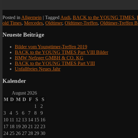
Posted in
Allgemein
|
Tagged
Audi
,
BACK to the YOUNG TIMES
,
old Times
,
Mercedes
,
Oldtimer
,
Oldtimer-Treffen
,
Oldtimer-Treffen B
Neueste Beiträge
Bilder vom Youngtimer-Treffen 2019
BACK to the YOUNG TIMES Part VIII Bilder
BMW Nefzger GMBH & CO. KG
BACK to the YOUNG TIMES Part VIII
Unfallfreies Neues Jahr
Kalender
August 2026
M
D
M
D
F
S
S
1
2
3
4
5
6
7
8
9
10
11
12
13
14
15
16
17
18
19
20
21
22
23
24
25
26
27
28
29
30