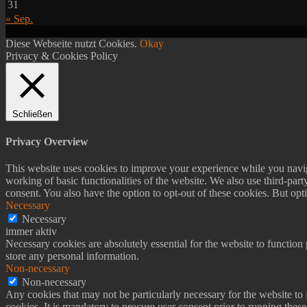
31
« Sep.
Diese Webseite nutzt Cookies.
Okay
Privacy & Cookies Policy
Schließen
Privacy Overview
This website uses cookies to improve your experience while you navigat
working of basic functionalities of the website. We also use third-pa
consent. You also have the option to opt-out of these cookies. But op
Necessary
Necessary
immer aktiv
Necessary cookies are absolutely essential for the website to function 
store any personal information.
Non-necessary
Non-necessary
Any cookies that may not be particularly necessary for the website to 
cookies. It is mandatory to procure user consent prior to running thes