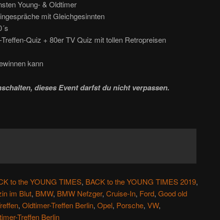
nsten Young- & Oldtimer
ingespräche mit Gleichgesinnten
0´s
Treffen-Quiz + 80er TV Quiz mit tollen Retropreisen
gewinnen kann
schalten, dieses Event darfst du nicht verpassen.
CK to the YOUNG TIMES
,
BACK to the YOUNG TIMES 2019
,
in im Blut
,
BMW
,
BMW Nefzger
,
Cruise-In
,
Ford
,
Good old
reffen
,
Oldtimer-Treffen Berlin
,
Opel
,
Porsche
,
VW
,
imer-Treffen Berlin