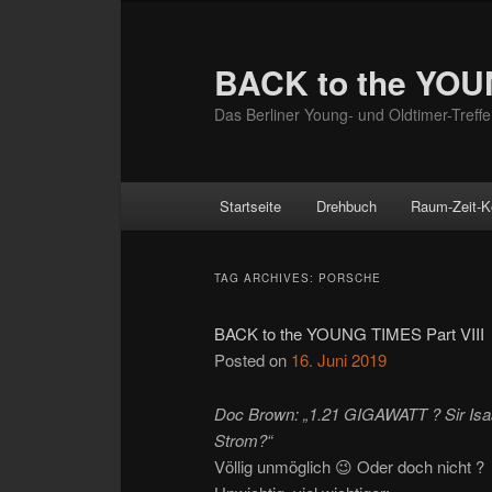
BACK to the YO
Das Berliner Young- und Oldtimer-Treff
Main menu
Startseite
Drehbuch
Raum-Zeit-K
Skip to primary content
Skip to secondary content
TAG ARCHIVES:
PORSCHE
BACK to the YOUNG TIMES Part VIII
Posted on
16. Juni 2019
Doc Brown: „1.21 GIGAWATT ? Sir Isaa
Strom?“
Völlig unmöglich 😉 Oder doch nicht ?