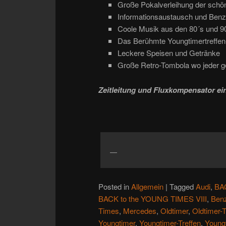
Große Pokalverleihung der schö
Informationsaustausch und Benz
Coole Musik aus den 80´s und 9
Das Berühmte Youngtimertreffen-
Leckere Speisen und Getränke
Große Retro-Tombola wo jeder 
Zeitleitung und Fluxkompensator ein
Posted in
Allgemein
|
Tagged
Audi
,
BA
BACK to the YOUNG TIMES VIII
,
Benz
Times
,
Mercedes
,
Oldtimer
,
Oldtimer-T
Youngtimer
,
Youngtimer-Treffen
,
Youngt