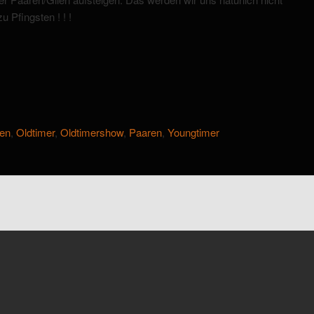
 Pfingsten ! ! !
ien
,
Oldtimer
,
Oldtimershow
,
Paaren
,
Youngtimer