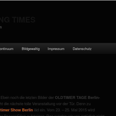
UNG TIMES
en
ontinuum
Bildgewaltig
Impressum
Datenschutz
 Eben noch die letzten Bilder der
OLDTIMER TAGE Berlin-
 die nächste tolle Veranstaltung vor der Tür. Denn zu
dtimer Show Berlin
läd ein. Vom 23. – 25. Mai 2015 wird
er Paaren/Glien aufsteigen. Das werden wir uns natürlich nicht