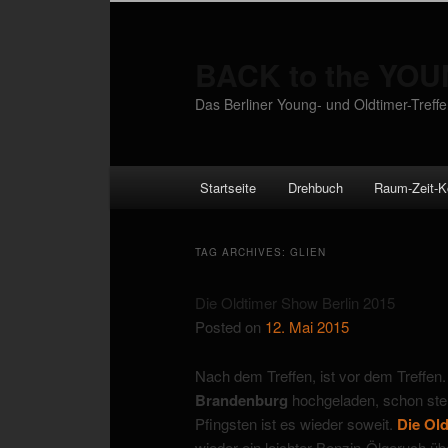
BACK to the YO
Das Berliner Young- und Oldtimer-Treff
Main menu
Startseite
Drehbuch
Raum-Zeit-K
Skip to primary content
Skip to secondary content
TAG ARCHIVES:
GLIEN
Die Oldtimer Show Berlin 2015
Posted on
12. Mai 2015
Nach dem Treffen, ist vor dem Treffen.
Brandenburg
hochgeladen, schon steht
Pfingsten ist es wieder soweit.
Die Ol
wieder ein leichter Benzin-Ölgeruch üb