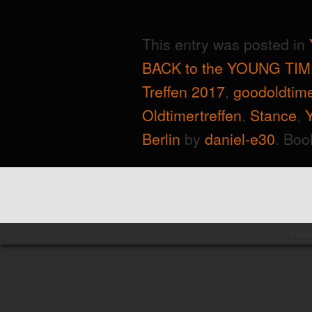
This entry was posted in
BACK to the YOUNG TIM
Treffen 2017
,
goodoldtim
Oldtimertreffen
,
Stance
,
Berlin
by
daniel-e30
. Bo
Priva