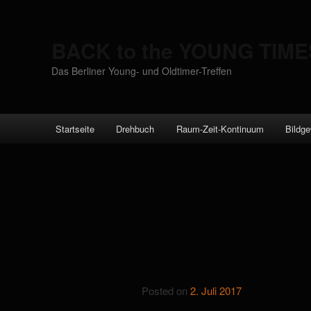
BACK to the YOUNG TIME
Das Berliner Young- und Oldtimer-Treffen
Main menu
Startseite
Drehbuch
Raum-Zeit-Kontinuum
Bildge
Skip to primary content
BACK to the 
VI
Posted on
2. Juli 2017