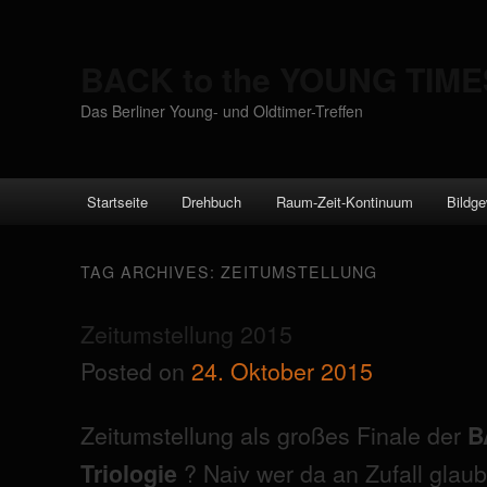
BACK to the YOUNG TIME
Das Berliner Young- und Oldtimer-Treffen
Main menu
Startseite
Drehbuch
Raum-Zeit-Kontinuum
Bildge
Skip to primary content
Skip to secondary content
TAG ARCHIVES:
ZEITUMSTELLUNG
Zeitumstellung 2015
Posted on
24. Oktober 2015
Zeitumstellung als großes Finale der
B
? Naiv wer da an Zufall glaub
Triologie