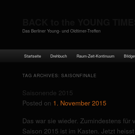
BACK to the YOUNG TIME
Das Berliner Young- und Oldtimer-Treffen
Main menu
Startseite
Drehbuch
Raum-Zeit-Kontinuum
Bildge
Skip to primary content
Skip to secondary content
TAG ARCHIVES:
SAISONFINALE
Saisonende 2015
Posted on
1. November 2015
Das war sie wieder. Zumindestens für v
Saison 2015 ist im Kasten. Jetzt heiss