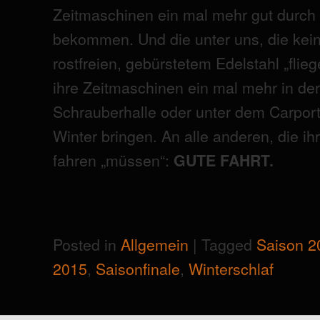
Zeitmaschinen ein mal mehr gut durch
bekommen. Und die unter uns, die ke
rostfreien, gebürstetem Edelstahl „flie
ihre Zeitmaschinen ein mal mehr in de
Schrauberhalle oder unter dem Carport
Winter bringen. An alle anderen, die i
fahren „müssen“:
GUTE FAHRT.
Posted in
Allgemein
|
Tagged
Saison 2
2015
,
Saisonfinale
,
Winterschlaf