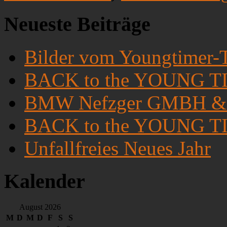
Neueste Beiträge
Bilder vom Youngtimer-T
BACK to the YOUNG TIM
BMW Nefzger GMBH &
BACK to the YOUNG TI
Unfallfreies Neues Jahr
Kalender
August 2026
M
D
M
D
F
S
S