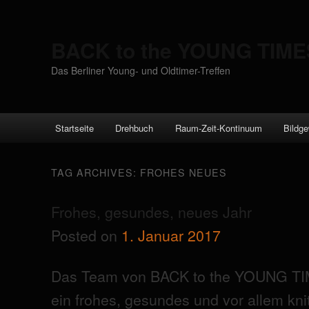
BACK to the YOUNG TIME
Das Berliner Young- und Oldtimer-Treffen
Main menu
Startseite
Drehbuch
Raum-Zeit-Kontinuum
Bildge
Skip to primary content
Skip to secondary content
TAG ARCHIVES:
FROHES NEUES
Frohes, gesundes, neues Jahr
Posted on
1. Januar 2017
Das Team von BACK to the YOUNG TI
ein frohes, gesundes und vor allem kni